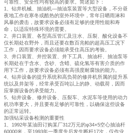
可靠性、安全性均有较高的要求。简述如下：
1、钻井机械、抽油机—抽油泵装置等大型设备，不分昼
夜地工作在寒冬或酷热的室外环境中，常年日晒雨淋和
风暴的袭击，故要求设备必须有足够的使用性能和寿
命，以适应特殊环境的需要。
2、井口装置、各型高压管汇及注水、压裂、酸化设备不
仅长期处在野外，而且还要在数百兆帕的超高压工况下
工作，因而要求设备必须能承受住高压的考验。
3、井口装置、井控装置、井下工具、抽油杆、抽油泵等
长期处在于含水、含砂、含蜡、硫化氢等有害介质的作
用下工作，故要求设备必须有高强度耐腐蚀的能力。
4、钻井设备的提升系统和高负荷的修井机所属的提升系
统以及井架等，经常承受百吨以上的静、动载荷，因而
应掌握设备的承受能力。
5、钻井设备、修井设备、压裂车、水泥车等使用的动力
机功率要大，并且要有足够的可靠性，以确保这些设备
的正常运转。
加强钻采设备检测的重要性
1、1992年某油田订购某厂312万元的φ34×5空心抽油杆
60000米，至1993年一季度先后发生断杆17次，仅作业