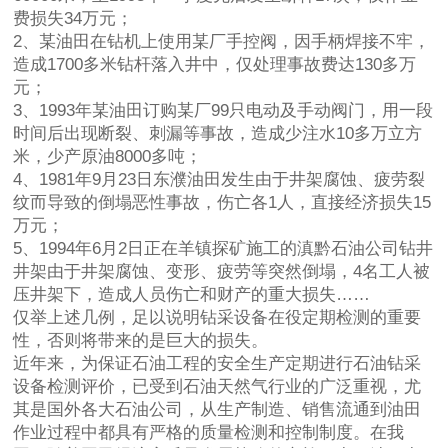
费损失34万元；
2、某油田在钻机上使用某厂手控阀，因手柄焊接不牢，
造成1700多米钻杆落入井中，仅处理事故费达130多万
元；
3、1993年某油田订购某厂99只电动及手动阀门，用一段
时间后出现断裂、刺漏等事故，造成少注水10多万立方
米，少产原油8000多吨；
4、1981年9月23日东濮油田发生由于井架腐蚀、疲劳裂
纹而导致的倒塌恶性事故，伤亡各1人，直接经济损失15
万元；
5、1994年6月2日正在羊镇探矿施工的滇黔石油公司钻井
井架由于井架腐蚀、变形、疲劳等突然倒塌，4名工人被
压井架下，造成人员伤亡和财产的重大损失……
仅举上述几例，足以说明钻采设备在役定期检测的重要
性，否则将带来的是巨大的损失。
近年来，为保证石油工程的安全生产定期进行石油钻采
设备检测评价，已受到石油天然气行业的广泛重视，尤
其是国外各大石油公司，从生产制造、销售流通到油田
作业过程中都具有严格的质量检测和控制制度。在我